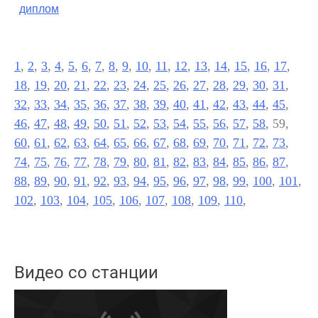
диплом
1
,
2
,
3
,
4
,
5
,
6
,
7
,
8
,
9
,
10
,
11
,
12
,
13
,
14
,
15
,
16
,
17
,
18
,
19
,
20
,
21
,
22
,
23
,
24
,
25
,
26
,
27
,
28
,
29
,
30
,
31
,
32
,
33
,
34
,
35
,
36
,
37
,
38
,
39
,
40
,
41
,
42
,
43
,
44
,
45
,
46
,
47
,
48
,
49
,
50
,
51
,
52
,
53
,
54
,
55
,
56
,
57
,
58
, 59,
60
,
61
,
62
,
63
,
64
,
65
,
66
,
67
,
68
,
69
,
70
,
71
,
72
,
73
,
74
,
75
,
76
,
77
,
78
,
79
,
80
,
81
,
82
,
83
,
84
,
85
,
86
,
87
,
88
,
89
,
90
,
91
,
92
,
93
,
94
,
95
,
96
,
97
,
98
,
99
,
100
,
101
,
102
,
103
,
104
,
105
,
106
,
107
,
108
,
109
,
110
,
Видео со станции