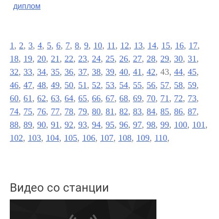
диплом
1
,
2
,
3
,
4
,
5
,
6
,
7
,
8
,
9
,
10
,
11
,
12
,
13
,
14
,
15
,
16
,
17
,
18
,
19
,
20
,
21
,
22
,
23
,
24
,
25
,
26
,
27
,
28
,
29
,
30
,
31
,
32
,
33
,
34
,
35
,
36
,
37
,
38
,
39
,
40
,
41
,
42
, 43,
44
,
45
,
46
,
47
,
48
,
49
,
50
,
51
,
52
,
53
,
54
,
55
,
56
,
57
,
58
,
59
,
60
,
61
,
62
,
63
,
64
,
65
,
66
,
67
,
68
,
69
,
70
,
71
,
72
,
73
,
74
,
75
,
76
,
77
,
78
,
79
,
80
,
81
,
82
,
83
,
84
,
85
,
86
,
87
,
88
,
89
,
90
,
91
,
92
,
93
,
94
,
95
,
96
,
97
,
98
,
99
,
100
,
101
,
102
,
103
,
104
,
105
,
106
,
107
,
108
,
109
,
110
,
Видео со станции