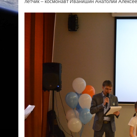
лётчик – космонавт Иванишин Анатолий Алексее