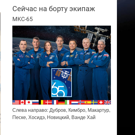
Сейчас на борту экипаж
MKC-65
Слева направо: Дубров, Кимбро, Макартур,
Песке, Хосидэ, Новицкий, Ванде Хай