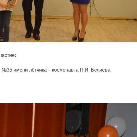
частие:
№35 имени лётчика – космонавта П.И. Беляева