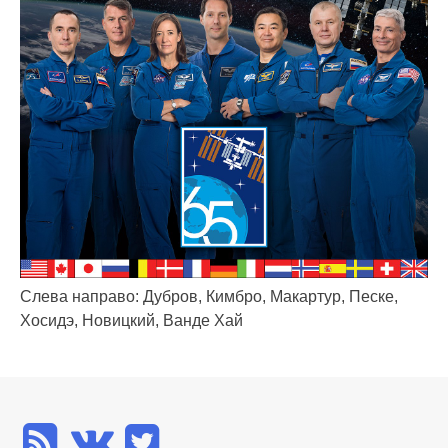
Слева направо: Дубров, Кимбро, Макартур, Песке,
Хосидэ, Новицкий, Ванде Хай