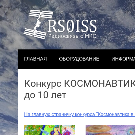
Skip
to
content
ГЛАВНАЯ
ОБОРУДОВАНИЕ
ИНФОРМ
Конкурс КОСМОНАВТИКА
до 10 лет
На главную страничку конкурса "Космонавтика в