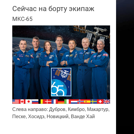
Сейчас на борту экипаж
MKC-65
Слева направо: Дубров, Кимбро, Макартур,
Песке, Хосидэ, Новицкий, Ванде Хай