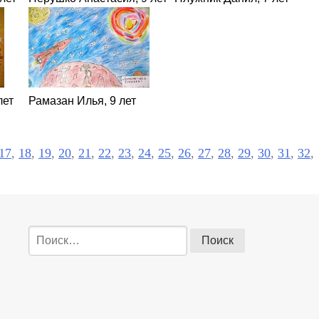
лет
Рамазан Илья, 9 лет
17
,
18
,
19
,
20
,
21
,
22
,
23
,
24
,
25
,
26
,
27
,
28
,
29
,
30
,
31
,
32
,
Найти: