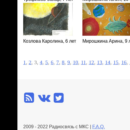
Козлова Каролина, 6 лет
Мирошкина Арина, 9 
1
,
2
, 3,
4
,
5
,
6
,
7
,
8
,
9
,
10
,
11
,
12
,
13
,
14
,
15
,
16
,
2009 - 2022 Радиосвязь с МКС |
F.A.Q.