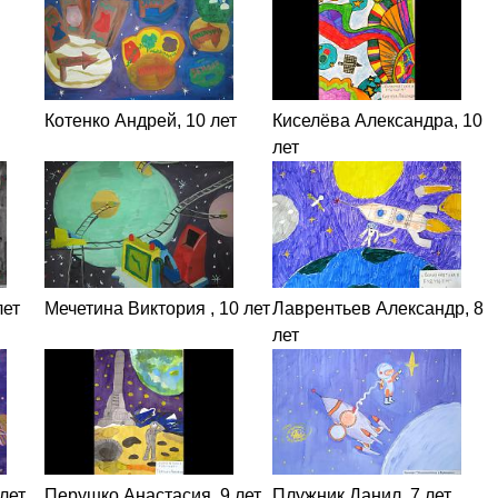
Котенко Андрей, 10 лет
Киселёва Александра, 10
лет
лет
Мечетина Виктория , 10 лет
Лаврентьев Александр, 8
лет
лет
Перушко Анастасия, 9 лет
Плужник Данил, 7 лет