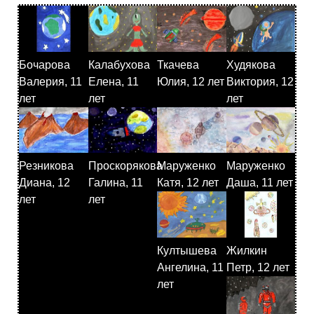
Бочарова
Калабухова
Ткачева
Худякова
Валерия, 11
Елена, 11
Юлия, 12 лет
Виктория, 12
лет
лет
лет
Резникова
Проскорякова
Маруженко
Маруженко
Диана, 12
Галина, 11
Катя, 12 лет
Даша, 11 лет
лет
лет
Култышева
Жилкин
Ангелина, 11
Петр, 12 лет
лет