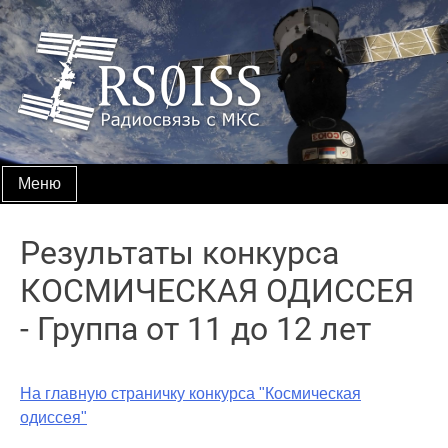
Skip
to
content
Меню
Результаты конкурса
КОСМИЧЕСКАЯ ОДИССЕЯ
- Группа от 11 до 12 лет
На главную страничку конкурса "Космическая
одиссея"