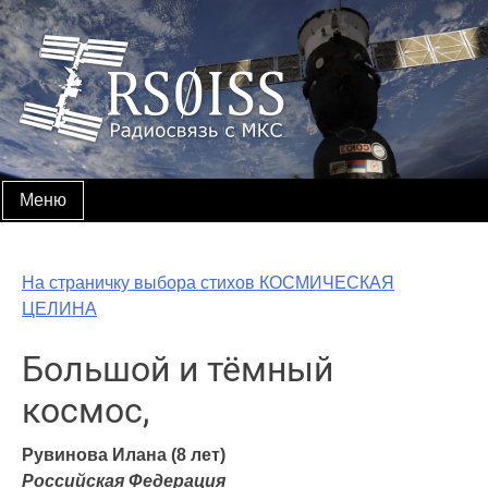
Skip
to
content
Меню
На страничку выбора стихов КОСМИЧЕСКАЯ
ЦЕЛИНА
Большой и тёмный
космос,
Рувинова Илана (8 лет)
Российская Федерация