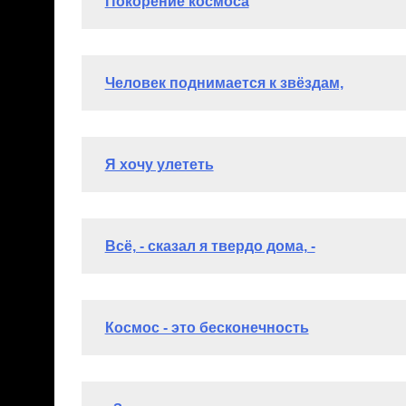
Диплом участника
Забавина Анастасия (8 лет)
Читать полностью
Диплом участника
Федькин Никита (9 лет)
Читать полностью >>>
Диплом участника
Степучева Иустина (10 лет)
Читать полность
Диплом участника
Никулина Эльвира (5 лет)
Читать полностью >
Диплом участника
Никулин Даниил (4 лет)
Читать полностью >>>