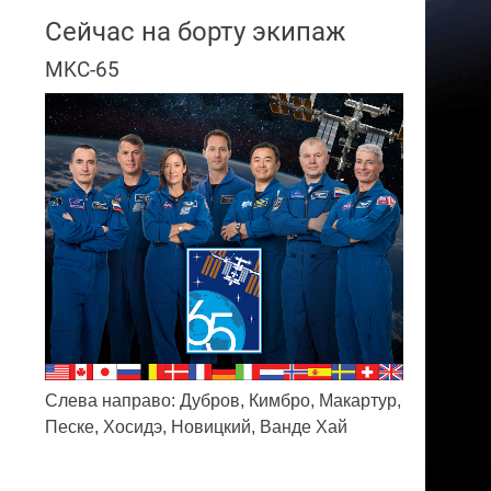
Сейчас на борту экипаж
MKC-65
Слева направо: Дубров, Кимбро, Макартур,
Песке, Хосидэ, Новицкий, Ванде Хай