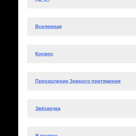
Вильданова Эльза (13 лет)
Читать полностью 
Диплом участника
Уварова Александра (14 лет)
Читать полность
Диплом участника
Лазарева Анастасия (7 лет)
Читать полностью
Диплом участника
Рау Александр (11 лет)
Читать полностью >>>
Диплом участника
Лазарева Анастасия (7 лет)
Читать полностью