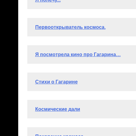
Диплом участника
Лекомцева Настя (4 лет)
Читать полностью >>
Диплом участника
Смирнова Настя (14 лет)
Читать полностью >
Диплом участника
Соколкина Александра (14 лет)
Читать полнос
Диплом участника
Меркушева Оксана (12 лет)
Читать полностью 
Диплом участника
Зуева Анастасия (12 лет)
Читать полностью >