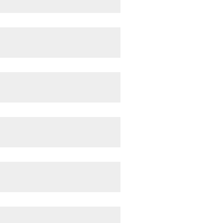
>>
>>>