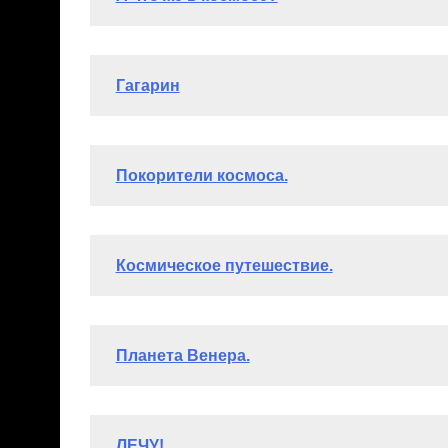
Исупова Арина (9 лет)
Читать полностью >>>
Диплом участника
Борисова Анна (11 лет)
Читать полностью >>>
Диплом участника
Лещик Андрей (9 лет)
Читать полностью >>>
Диплом участника
Хабибулина Маша (7 лет)
Читать полностью >
Диплом участника
Вильданова Эльза (13 лет)
Читать полностью 
Диплом участника