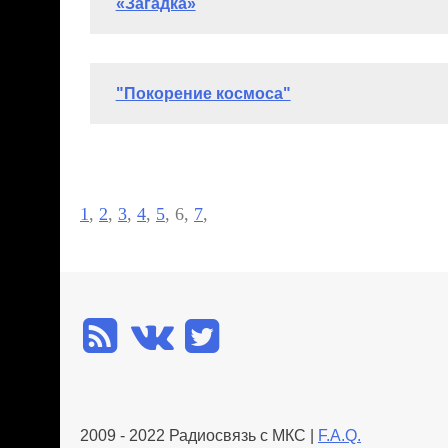
Диплом участника
Шутков Лев (8 лет)
Читать полностью >>>
Диплом участника
Олейникова Светлана (13 лет)
Читать полнос
Диплом участника
1
,
2
,
3
,
4
,
5
, 6,
7
,
2009 - 2022 Радиосвязь с МКС |
F.A.Q.