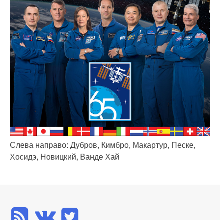
Слева направо: Дубров, Кимбро, Макартур, Песке,
Хосидэ, Новицкий, Ванде Хай